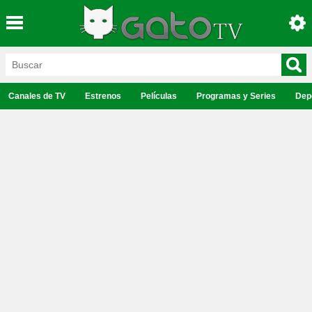
Canales de TV
Estrenos
Películas
Programas y Series
Dep