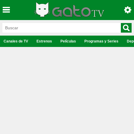
Canales de TV
Estrenos
Películas
Programas y Series
Dep