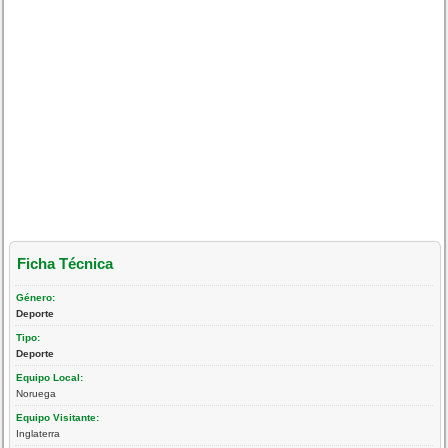
Ficha Técnica
Género:
Deporte
Tipo:
Deporte
Equipo Local:
Noruega
Equipo Visitante:
Inglaterra