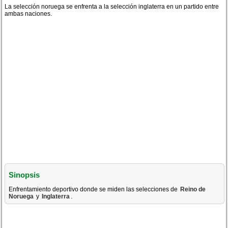
La selección noruega se enfrenta a la selección inglaterra en un partido entre
ambas naciones.
Sinopsis
Enfrentamiento deportivo donde se miden las selecciones de
Reino de
Noruega
y
Inglaterra
.