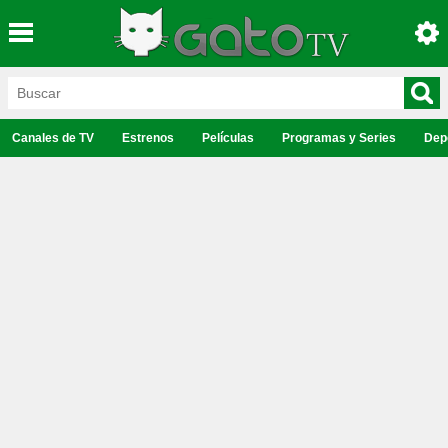
Canales de TV
Estrenos
Películas
Programas y Series
Dep