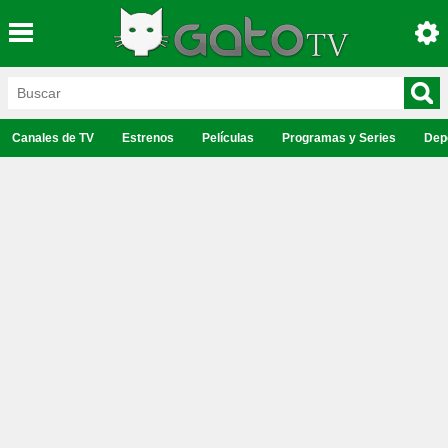
Canales de TV
Estrenos
Películas
Programas y Series
Dep