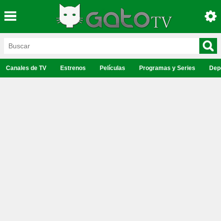
Canales de TV
Estrenos
Películas
Programas y Series
Dep