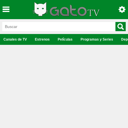
Canales de TV
Estrenos
Películas
Programas y Series
Dep