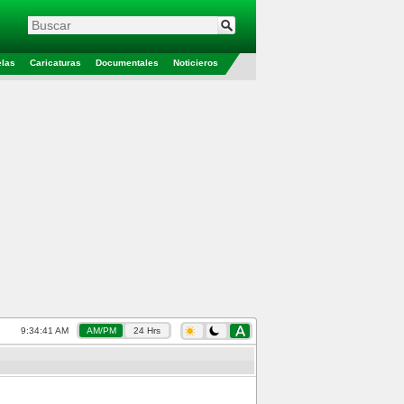
elas
Caricaturas
Documentales
Noticieros
9:34:42 AM
AM/PM
24 Hrs