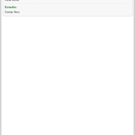
Estadio:
Camp Nou