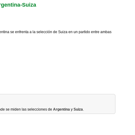
rgentina-Suiza
entina se enfrenta a la selección de Suiza en un partido entre ambas
onde se miden las selecciones de
Argentina
y
Suiza
.