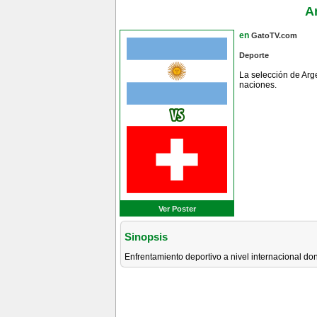
A
en
GatoTV.com
Deporte
La selección de Arg
naciones.
Ver Poster
Sinopsis
Enfrentamiento deportivo a nivel internacional d