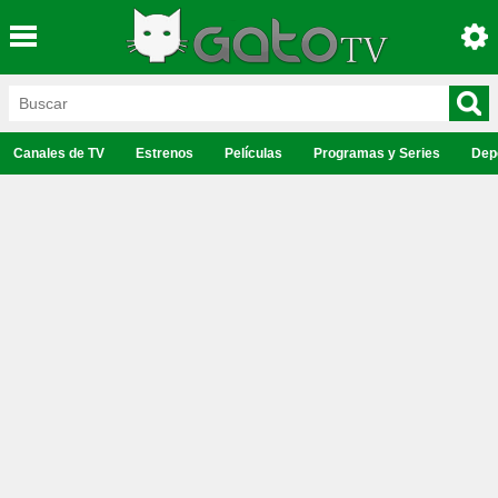
Canales de TV
Estrenos
Películas
Programas y Series
Dep