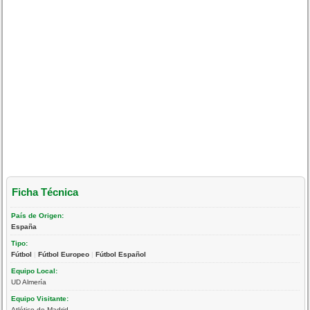
Ficha Técnica
País de Origen:
España
Tipo:
Fútbol
|
Fútbol Europeo
|
Fútbol Español
Equipo Local:
UD Almería
Equipo Visitante:
Atlético de Madrid