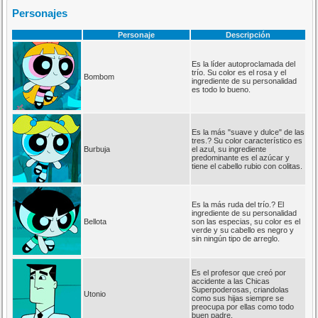
Personajes
Personaje
Descripción
Es la líder autoproclamada del
trío. Su color es el rosa y el
Bombom
ingrediente de su personalidad
es todo lo bueno.
Es la más "suave y dulce" de las
tres.? Su color característico es
Burbuja
el azul, su ingrediente
predominante es el azúcar y
tiene el cabello rubio con colitas.
Es la más ruda del trío.? El
ingrediente de su personalidad
Bellota
son las especias, su color es el
verde y su cabello es negro y
sin ningún tipo de arreglo.
Es el profesor que creó por
accidente a las Chicas
Superpoderosas, criandolas
Utonio
como sus hijas siempre se
preocupa por ellas como todo
buen padre.