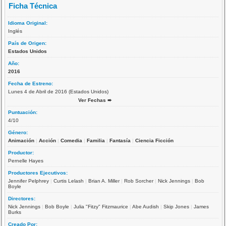
Ficha Técnica
Idioma Original:
Inglés
País de Origen:
Estados Unidos
Año:
2016
Fecha de Estreno:
Lunes 4 de Abril de 2016 (Estados Unidos)
Ver Fechas ➨
Puntuación:
4/10
Género:
Animación
|
Acción
|
Comedia
|
Familia
|
Fantasía
|
Ciencia Ficción
Productor:
Pernelle Hayes
Productores Ejecutivos:
Jennifer Pelphrey
|
Curtis Lelash
|
Brian A. Miller
|
Rob Sorcher
|
Nick Jennings
|
Bob
Boyle
Directores:
Nick Jennings
|
Bob Boyle
|
Julia "Fitzy" Fitzmaurice
|
Abe Audish
|
Skip Jones
|
James
Burks
Creado Por: