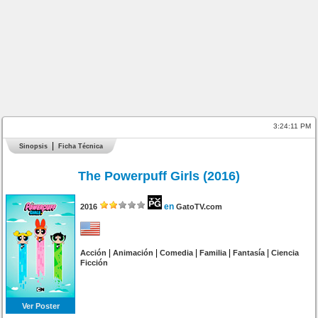
3:24:11 PM
Sinopsis
Ficha Técnica
The Powerpuff Girls (2016)
en
2016
GatoTV.com
|
|
|
|
|
Acción
Animación
Comedia
Familia
Fantasía
Ciencia
Ficción
Ver Poster