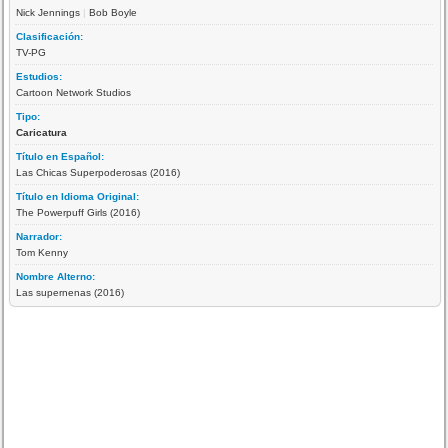
Nick Jennings
|
Bob Boyle
Clasificación:
TV-PG
Estudios:
Cartoon Network Studios
Tipo:
Caricatura
Título en Español:
Las Chicas Superpoderosas (2016)
Título en Idioma Original:
The Powerpuff Girls (2016)
Narrador:
Tom Kenny
Nombre Alterno:
Las supernenas (2016)