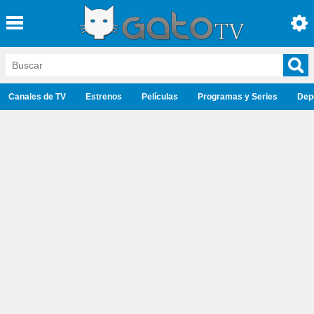
Canales de TV
Estrenos
Películas
Programas y Series
Dep