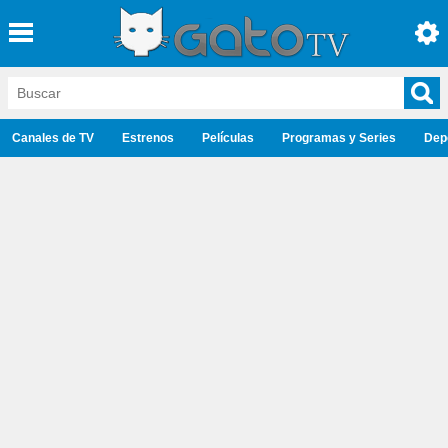
Canales de TV
Estrenos
Películas
Programas y Series
Dep