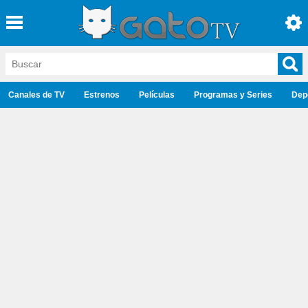
Canales de TV
Estrenos
Películas
Programas y Series
Dep