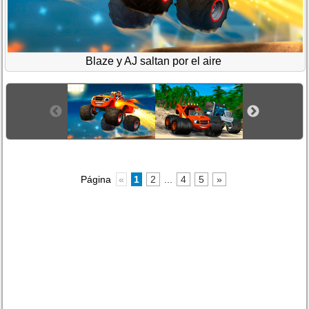
Blaze y AJ saltan por el aire
Página
«
1
2
...
4
5
»