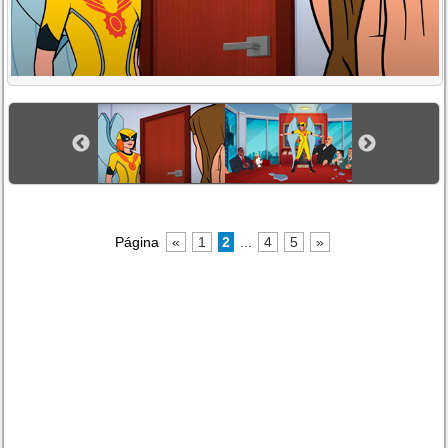
Página
«
1
2
...
4
5
»