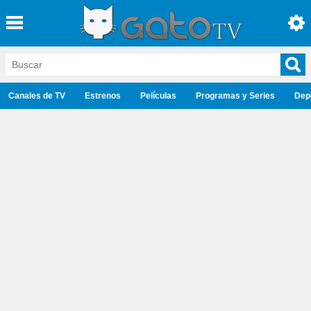
Canales de TV
Estrenos
Películas
Programas y Series
Dep