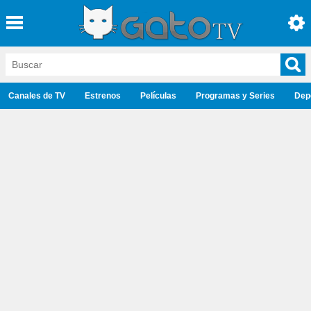
Canales de TV
Estrenos
Películas
Programas y Series
Dep