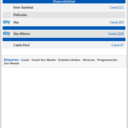
Disponibilidad
Inter Satelital
Canal 221
Películas
Sky
Canal 203
Sky México
Canal 1228
Cable Perú
Canal 67
Etiquetas:
|
|
|
|
|
Canal
Canal Zee Mundo
Estados Unidos
Horarios
Programación
Zee Mundo