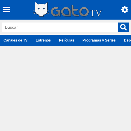
Canales de TV
Estrenos
Películas
Programas y Series
Dep