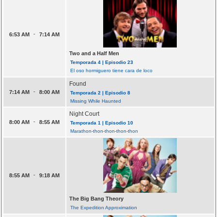
-
6:53 AM
7:14 AM
Two and a Half Men
Temporada 4 | Episodio 23
El oso hormiguero tiene cara de loco
Found
-
7:14 AM
8:00 AM
Temporada 2 | Episodio 8
Missing While Haunted
Night Court
-
8:00 AM
8:55 AM
Temporada 1 | Episodio 10
Marathon-thon-thon-thon-thon
-
8:55 AM
9:18 AM
The Big Bang Theory
The Expedition Approximation