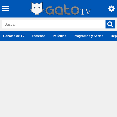
Canales de TV
Estrenos
Películas
Programas y Series
Dep