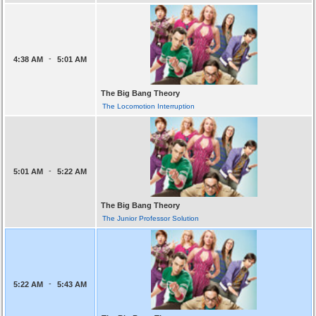
-
4:38 AM
5:01 AM
The Big Bang Theory
The Locomotion Interruption
-
5:01 AM
5:22 AM
The Big Bang Theory
The Junior Professor Solution
-
5:22 AM
5:43 AM