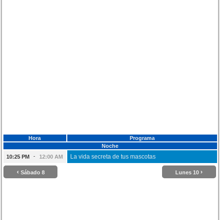
Hora
Programa
Noche
-
La vida secreta de tus mascotas
10:25 PM
12:00 AM
‹
›
Sábado 8
Lunes 10