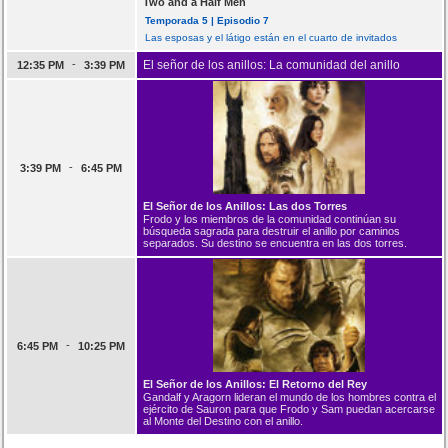
Two and a Half Men
Temporada 5 | Episodio 7
Las esposas y el látigo están en el cuarto de invitados
-
El señor de los anillos: La comunidad del anillo
12:35 PM
3:39 PM
-
3:39 PM
6:45 PM
El Señor de los Anillos: Las dos Torres
Frodo y los miembros de la comunidad continúan su
búsqueda sagrada para destruir el anillo por caminos
separados. Su destino se encuentra en las dos torres.
-
6:45 PM
10:25 PM
El Señor de los Anillos: El Retorno del Rey
Gandalf y Aragorn lideran el mundo de los hombres contra el
ejército de Sauron para que Frodo y Sam puedan acercarse
al Monte del Destino con el anillo.