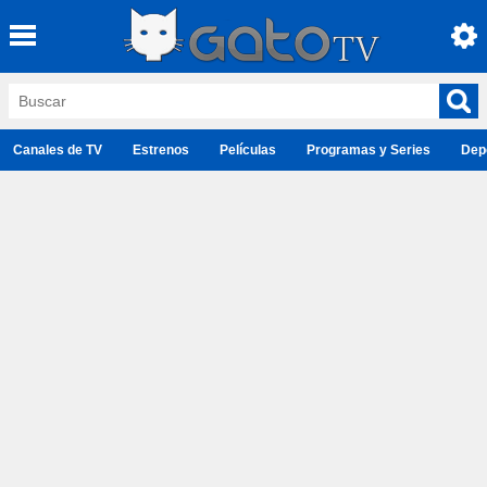
Canales de TV
Estrenos
Películas
Programas y Series
Dep