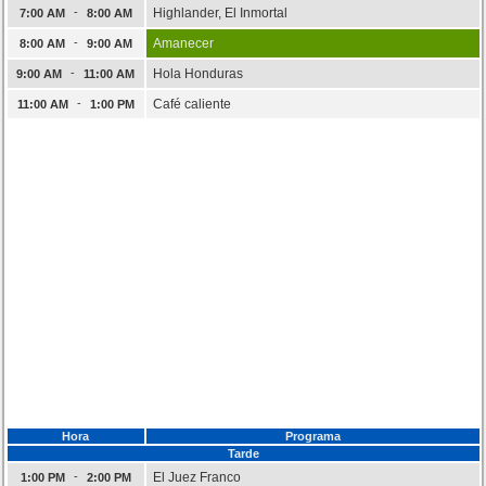
-
Highlander, El Inmortal
7:00 AM
8:00 AM
-
Amanecer
8:00 AM
9:00 AM
-
Hola Honduras
9:00 AM
11:00 AM
-
Café caliente
11:00 AM
1:00 PM
Hora
Programa
Tarde
-
El Juez Franco
1:00 PM
2:00 PM