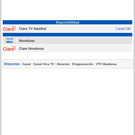
Disponibilidad
Claro TV Satelital
Canal 148
Honduras
Claro Honduras
Etiquetas:
|
|
|
|
Canal
Canal Vica TV
Horarios
Programación
VTV Honduras