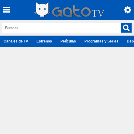
Canales de TV
Estrenos
Películas
Programas y Series
Dep