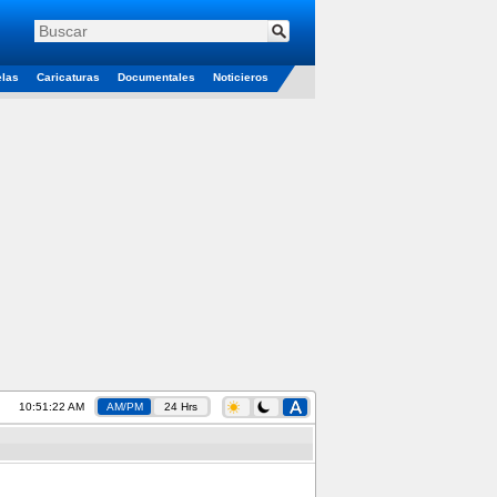
elas
Caricaturas
Documentales
Noticieros
10:51:22 AM
AM/PM
24 Hrs