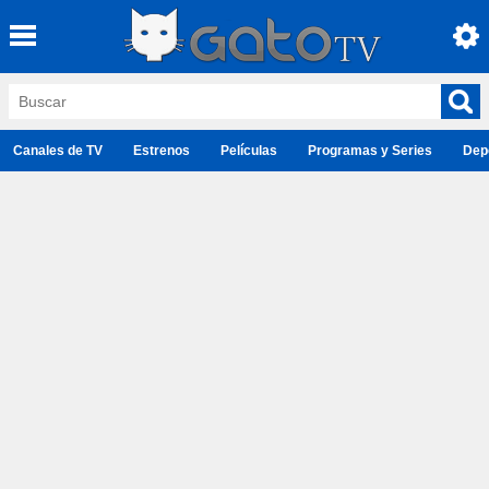
Canales de TV
Estrenos
Películas
Programas y Series
Dep