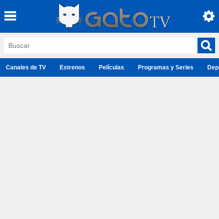
Canales de TV
Estrenos
Películas
Programas y Series
Dep