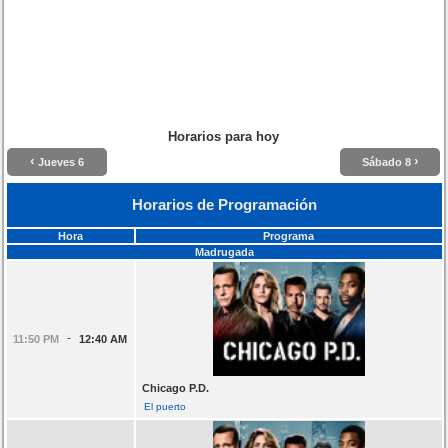
Horarios para hoy
‹
›
Jueves 6
Sábado 8
Horarios de Programación
Hora
Programa
Madrugada
-
11:50 PM
12:40 AM
Chicago P.D.
El puerto