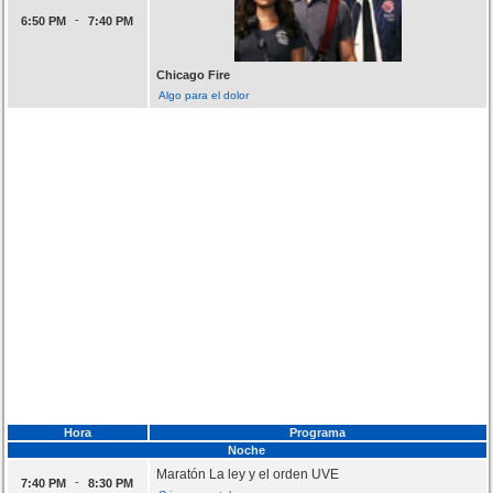
-
6:50 PM
7:40 PM
Chicago Fire
Algo para el dolor
Hora
Programa
Noche
Maratón La ley y el orden UVE
-
7:40 PM
8:30 PM