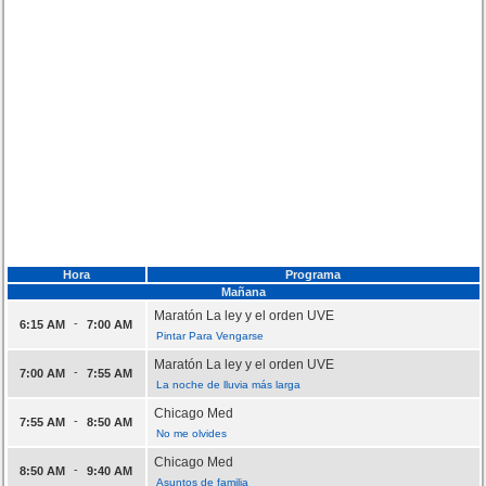
Hora
Programa
Mañana
Maratón La ley y el orden UVE
-
6:15 AM
7:00 AM
Pintar Para Vengarse
Maratón La ley y el orden UVE
-
7:00 AM
7:55 AM
La noche de lluvia más larga
Chicago Med
-
7:55 AM
8:50 AM
No me olvides
Chicago Med
-
8:50 AM
9:40 AM
Asuntos de familia