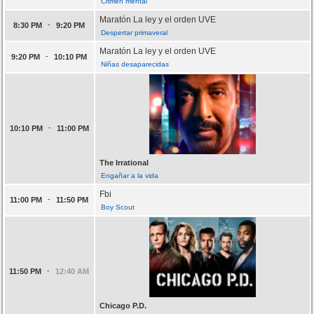
Crimen mental
Maratón La ley y el orden UVE
-
8:30 PM
9:20 PM
Despertar primaveral
Maratón La ley y el orden UVE
-
9:20 PM
10:10 PM
Niñas desaparecidas
-
10:10 PM
11:00 PM
The Irrational
Engañar a la vida
Fbi
-
11:00 PM
11:50 PM
Boy Scout
-
11:50 PM
12:40 AM
Chicago P.D.