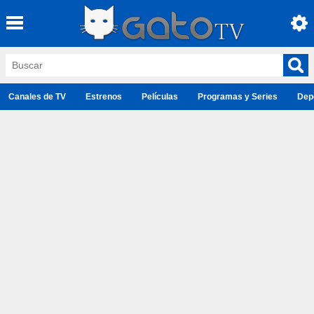
Canales de TV
Estrenos
Películas
Programas y Series
Dep