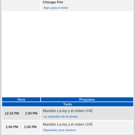
Chicago Fire
Algo para el dolor
Hora
Programa
Tarde
Maratón La ley y el orden UVE
-
12:10 PM
1:00 PM
La obsesión de la bestia
Maratón La ley y el orden UVE
-
1:00 PM
1:50 PM
Depresión post mortem