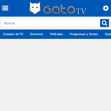
Canales de TV
Estrenos
Películas
Programas y Series
Dep