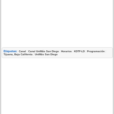
Etiquetas:
|
|
|
|
|
Canal
Canal UniMás San Diego
Horarios
KDTF-LD
Programación
|
Tijuana, Baja California
UniMás San Diego