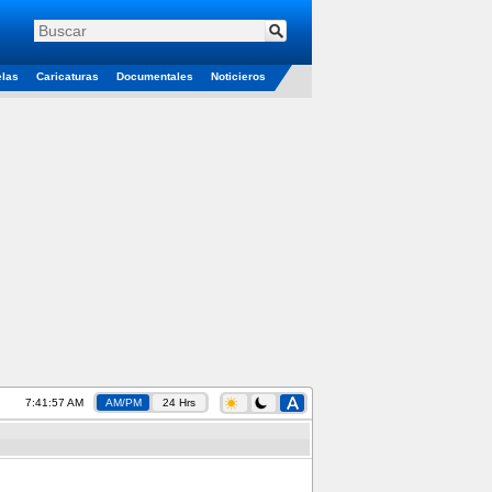
elas
Caricaturas
Documentales
Noticieros
7:41:57 AM
AM/PM
24 Hrs