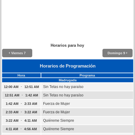
Horarios para hoy
‹
›
Viernes 7
Domingo 9
Horarios de Programación
Hora
Programa
Madrugada
-
Sin Tetas no hay paraíso
12:00 AM
12:51 AM
-
Sin Tetas no hay paraíso
12:51 AM
1:42 AM
-
Fuerza de Mujer
1:42 AM
2:33 AM
-
Fuerza de Mujer
2:33 AM
3:22 AM
-
Quiéreme Siempre
3:22 AM
4:11 AM
-
Quiéreme Siempre
4:11 AM
4:56 AM