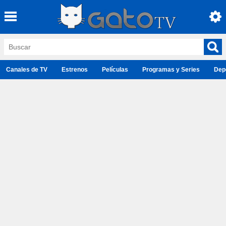
Canales de TV
Estrenos
Películas
Programas y Series
Dep