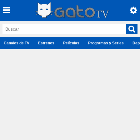
Canales de TV
Estrenos
Películas
Programas y Series
Dep