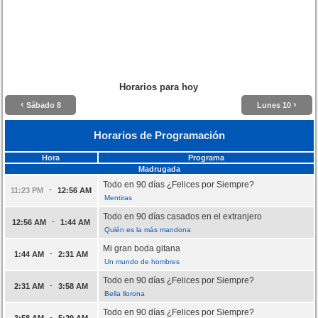
Horarios para hoy
‹
›
Sábado 8
Lunes 10
Horarios de Programación
Hora
Programa
Madrugada
Todo en 90 días ¿Felices por Siempre?
-
11:23 PM
12:56 AM
Mentiras
Todo en 90 días casados en el extranjero
-
12:56 AM
1:44 AM
Quién es la más mandona
Mi gran boda gitana
-
1:44 AM
2:31 AM
Un mundo de hombres
Todo en 90 días ¿Felices por Siempre?
-
2:31 AM
3:58 AM
Bella llorona
Todo en 90 días ¿Felices por Siempre?
-
3:58 AM
5:29 AM