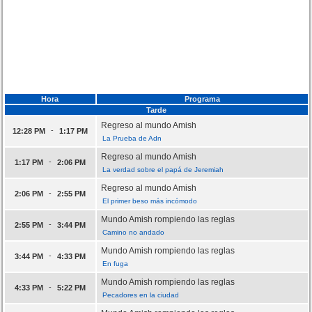
Hora
Programa
Tarde
Regreso al mundo Amish
-
12:28 PM
1:17 PM
La Prueba de Adn
Regreso al mundo Amish
-
1:17 PM
2:06 PM
La verdad sobre el papá de Jeremiah
Regreso al mundo Amish
-
2:06 PM
2:55 PM
El primer beso más incómodo
Mundo Amish rompiendo las reglas
-
2:55 PM
3:44 PM
Camino no andado
Mundo Amish rompiendo las reglas
-
3:44 PM
4:33 PM
En fuga
Mundo Amish rompiendo las reglas
-
4:33 PM
5:22 PM
Pecadores en la ciudad