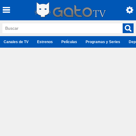
Canales de TV
Estrenos
Películas
Programas y Series
Dep