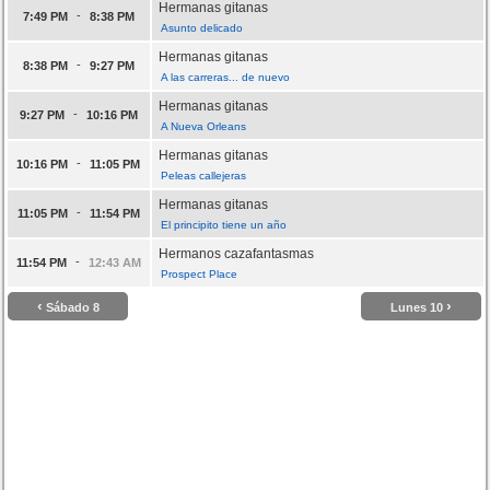
Hermanas gitanas
-
7:49 PM
8:38 PM
Asunto delicado
Hermanas gitanas
-
8:38 PM
9:27 PM
A las carreras... de nuevo
Hermanas gitanas
-
9:27 PM
10:16 PM
A Nueva Orleans
Hermanas gitanas
-
10:16 PM
11:05 PM
Peleas callejeras
Hermanas gitanas
-
11:05 PM
11:54 PM
El principito tiene un año
Hermanos cazafantasmas
-
11:54 PM
12:43 AM
Prospect Place
‹
›
Sábado 8
Lunes 10