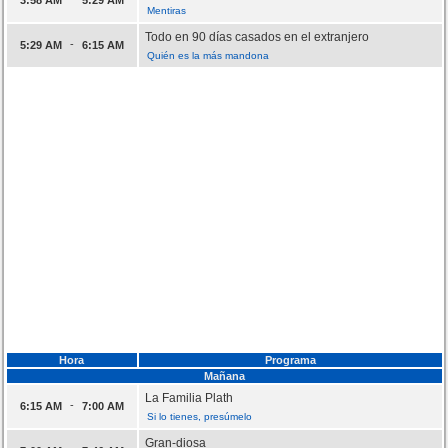
Mentiras
Todo en 90 días casados en el extranjero
-
5:29 AM
6:15 AM
Quién es la más mandona
Hora
Programa
Mañana
La Familia Plath
-
6:15 AM
7:00 AM
Si lo tienes, presúmelo
Gran-diosa