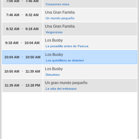
-
7:00 AM
7:46 AM
Corazones rotos
Una Gran Familia
-
7:46 AM
8:32 AM
Un mundo pequeño
Una Gran Familia
-
8:32 AM
9:18 AM
Vergonzoso
Los Busby
-
9:18 AM
10:04 AM
La pesadilla antes de Pascua
Los Busby
-
10:04 AM
10:50 AM
Los quintillizos se divierten
Los Busby
-
10:50 AM
11:39 AM
Disturbios
Un gran mundo pequeño
-
11:39 AM
12:28 PM
La vida del embarazo