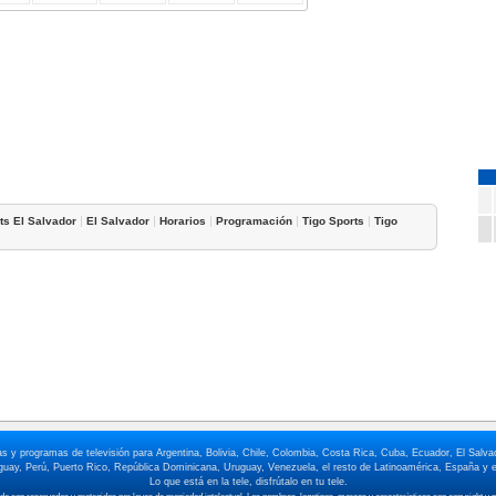
|
|
|
|
|
ts El Salvador
El Salvador
Horarios
Programación
Tigo Sports
Tigo
elas y programas de televisión para Argentina, Bolivia, Chile, Colombia, Costa Rica, Cuba, Ecuador, El Sa
ay, Perú, Puerto Rico, República Dominicana, Uruguay, Venezuela, el resto de Latinoamérica, España y e
Lo que está en la tele, disfrútalo en tu tele.