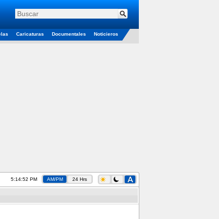
elas
Caricaturas
Documentales
Noticieros
5:14:52 PM
AM/PM
24 Hrs