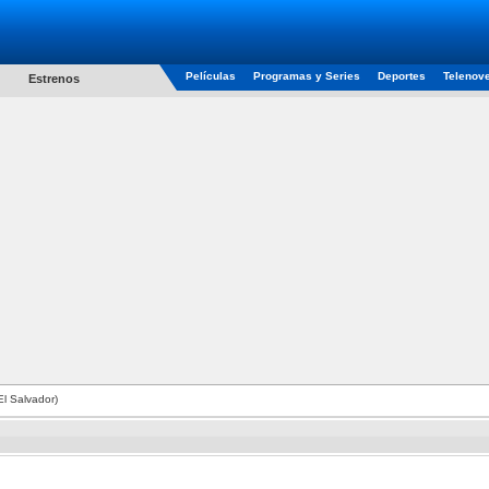
Películas
Programas y Series
Deportes
Telenov
Estrenos
El Salvador)