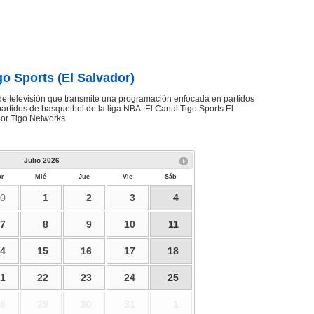
go Sports (El Salvador)
de televisión que transmite una programación enfocada en partidos
 partidos de basquetbol de la liga NBA. El Canal Tigo Sports El
or Tigo Networks.
Julio
2026
r
Mié
Jue
Vie
Sáb
0
1
2
3
4
7
8
9
10
11
4
15
16
17
18
1
22
23
24
25
8
29
30
31
1