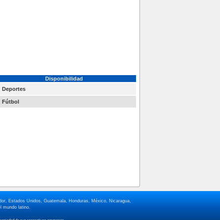
Disponibilidad
Deportes
Fútbol
lvador, Estados Unidos, Guatemala, Honduras, México, Nicaragua,
l mundo latino.