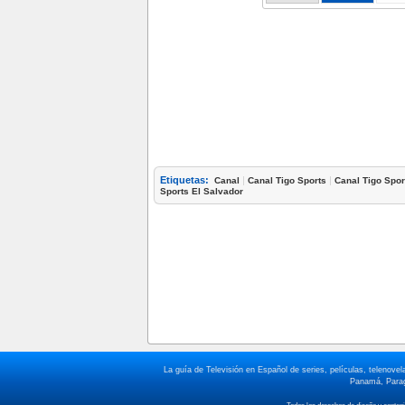
Etiquetas:
|
|
Canal
Canal Tigo Sports
Canal Tigo Spor
Sports El Salvador
La guía de Televisión en Español de series, películas, telenov
Panamá, Paragu