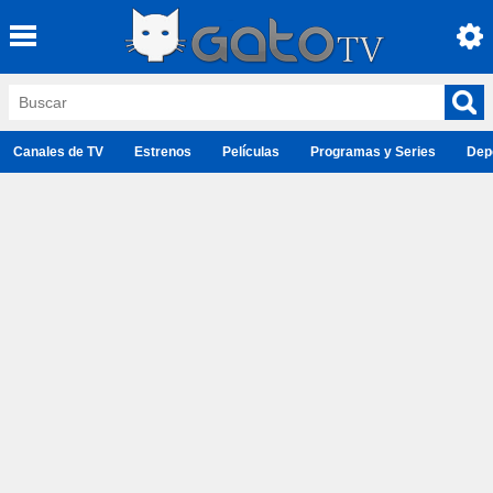
Canales de TV
Estrenos
Películas
Programas y Series
Dep