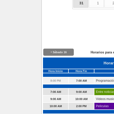
31
1
‹
Horarios para 
Sábado 16
Horar
Hora Inicio
Hora Fin
Programació
8:00 PM
7:00 AM
Entre noticia
7:00 AM
9:00 AM
Videos musi
9:00 AM
10:00 AM
Peliculas
10:00 AM
2:00 PM