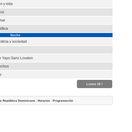
n y vida
ico
nal
ítica
Noche
sticia y sociedad
e Yayo Sanz Lovaton
echos
e
›
Lunes 18
|
|
de República Dominicana
Horarios
Programación