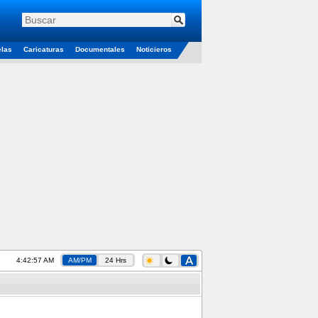
elas
Caricaturas
Documentales
Noticieros
4:42:57 AM
AM/PM
24 Hrs