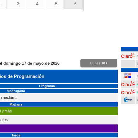
2
3
4
5
6
›
el
domingo 17 de mayo de 2026
Lunes 18
ios de Programación
Programa
Madrugada
n nocturna
Mañana
s y más
cales
Tarde