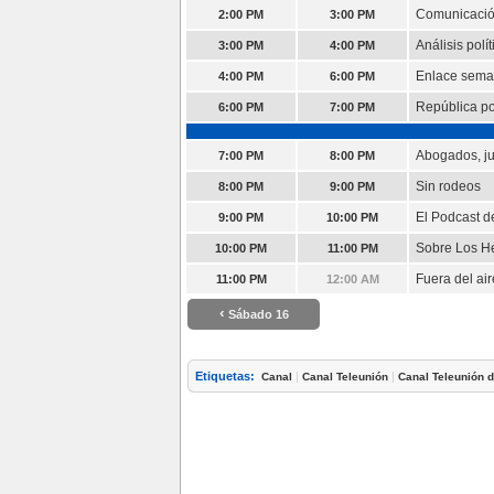
Comunicació
2:00 PM
3:00 PM
Análisis polít
3:00 PM
4:00 PM
Enlace sema
4:00 PM
6:00 PM
República pol
6:00 PM
7:00 PM
Abogados, ju
7:00 PM
8:00 PM
Sin rodeos
8:00 PM
9:00 PM
El Podcast d
9:00 PM
10:00 PM
Sobre Los H
10:00 PM
11:00 PM
Fuera del air
11:00 PM
12:00 AM
‹
Sábado 16
Etiquetas:
|
|
Canal
Canal Teleunión
Canal Teleunión 