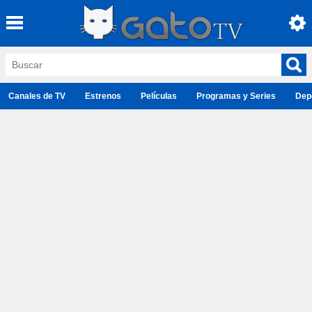
Canales de TV
Estrenos
Películas
Programas y Series
Dep