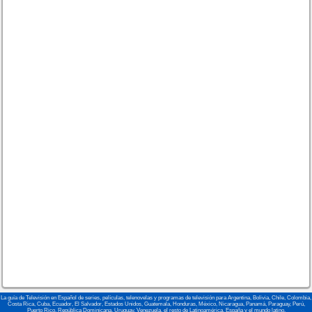
La guía de Televisión en Español de series, películas, telenovelas y programas de televisión para Argentina, Bolivia, Chile, Colombia,
Costa Rica, Cuba, Ecuador, El Salvador, Estados Unidos, Guatemala, Honduras, México, Nicaragua, Panamá, Paraguay, Perú,
Puerto Rico, República Dominicana, Uruguay, Venezuela, el resto de Latinoamérica, España y el mundo latino.