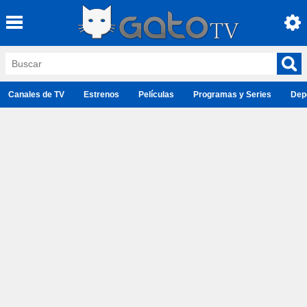
Canales de TV
Estrenos
Películas
Programas y Series
Dep