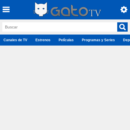
Canales de TV
Estrenos
Películas
Programas y Series
Dep