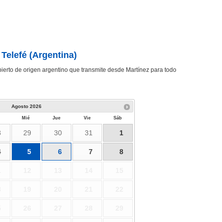
Telefé (Argentina)
bierto de origen argentino que transmite desde Martínez para todo
Agosto
2026
Mié
Jue
Vie
Sáb
8
29
30
31
1
4
5
6
7
8
1
12
13
14
15
8
19
20
21
22
5
26
27
28
29