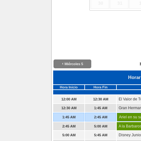
30
31
‹
Miércoles 5
Horar
Hora Inicio
Hora Fin
El Valor de 
12:00 AM
12:30 AM
Gran Herma
12:30 AM
1:45 AM
Ariel en su s
1:45 AM
2:45 AM
A la Barbaro
2:45 AM
5:00 AM
Disney Junio
5:00 AM
5:45 AM