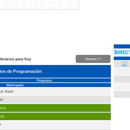
1
2
3
4
5
›
Horarios para hoy
Viernes 7
ios de Programación
Programa
Madrugada
Tus Joyas
no
alsa
ssa
r