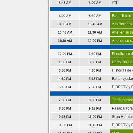
#Tt
5:45 AM
6:00 AM
Buen Telefe
6:00 AM
8:30 AM
A la Barbaro
8:30 AM
10:45 AM
Ariel en su s
10:45 AM
11:30 AM
Ariel en su s
11:30 AM
12:00 PM
El noticiero 
12:00 PM
1:30 PM
Cortá Por L
1:30 PM
3:30 PM
Historias de
3:30 PM
4:30 PM
Bahar, ¿estás
4:30 PM
5:15 PM
DIRECTV y D
5:15 PM
7:00 PM
Telefe Notici
7:00 PM
8:30 PM
Pasapalabra
8:30 PM
9:15 PM
Gran Herma
9:15 PM
11:00 PM
DIRECTV y D
11:00 PM
11:15 PM