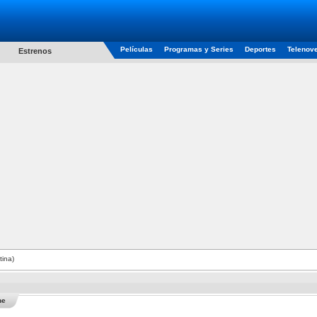
Películas
Programas y Series
Deportes
Telenov
Estrenos
tina)
he