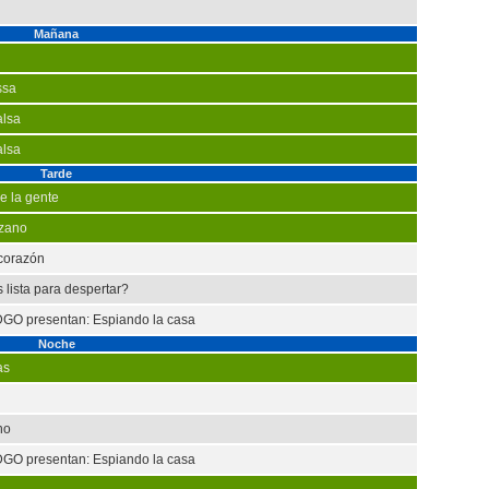
Mañana
ssa
alsa
alsa
Tarde
de la gente
ozano
 corazón
 lista para despertar?
GO presentan: Espiando la casa
Noche
as
no
GO presentan: Espiando la casa