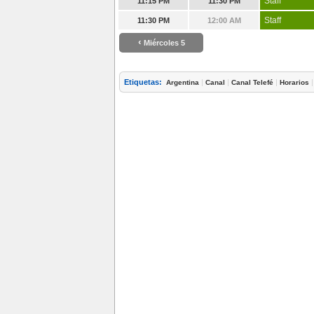
Staff
11:15 PM
11:30 PM
Staff
11:30 PM
12:00 AM
‹
Miércoles 5
Etiquetas:
|
|
|
Argentina
Canal
Canal Telefé
Horarios