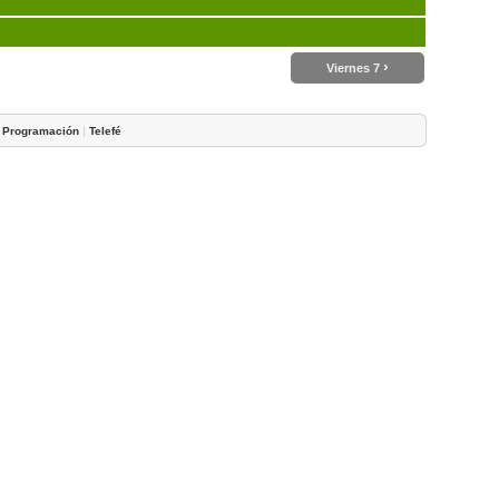
›
Viernes 7
|
|
Programación
Telefé