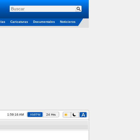
elas
Caricaturas
Documentales
Noticieros
1:59:17 AM
AM/PM
24 Hrs