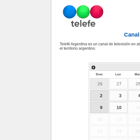
Canal 
Telefé Argentina es un canal de televisión en a
el territorio argentino.
Dom
Lun
Mar
26
27
2
2
3
9
10
1
16
17
1
23
24
2