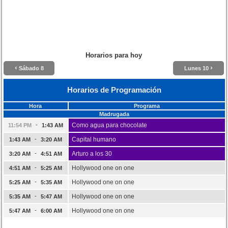
Horarios para hoy
‹
›
Sábado 8
Lunes 10
Horarios de Programación
Hora
Programa
Madrugada
-
Como agua para chocolate
11:54 PM
1:43 AM
-
Capital humano
1:43 AM
3:20 AM
-
Arturo a los 30
3:20 AM
4:51 AM
-
Hollywood one on one
4:51 AM
5:25 AM
-
Hollywood one on one
5:25 AM
5:35 AM
-
Hollywood one on one
5:35 AM
5:47 AM
-
Hollywood one on one
5:47 AM
6:00 AM