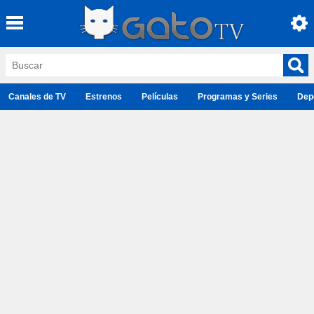
Canales de TV
Estrenos
Películas
Programas y Series
Dep