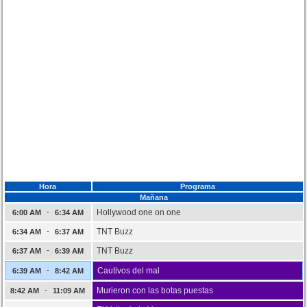
Hora
Programa
Mañana
-
Hollywood one on one
6:00 AM
6:34 AM
-
TNT Buzz
6:34 AM
6:37 AM
-
TNT Buzz
6:37 AM
6:39 AM
-
Cautivos del mal
6:39 AM
8:42 AM
-
Murieron con las botas puestas
8:42 AM
11:09 AM