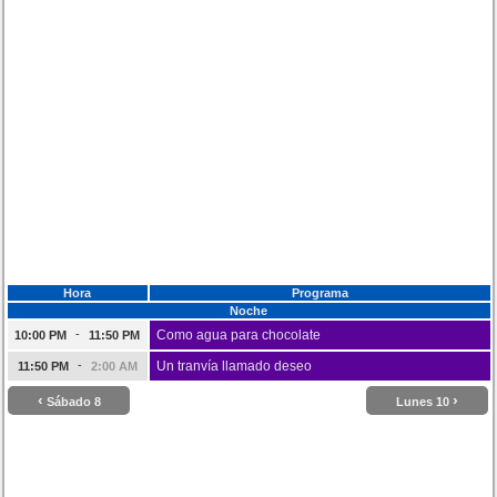
Hora
Programa
Noche
-
Como agua para chocolate
10:00 PM
11:50 PM
-
Un tranvía llamado deseo
11:50 PM
2:00 AM
‹
›
Sábado 8
Lunes 10