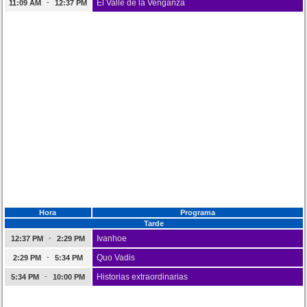
-
El Valle de la Venganza
11:09 AM
12:37 PM
Hora
Programa
Tarde
-
Ivanhoe
12:37 PM
2:29 PM
-
Quo Vadis
2:29 PM
5:34 PM
-
Historias extraordinarias
5:34 PM
10:00 PM