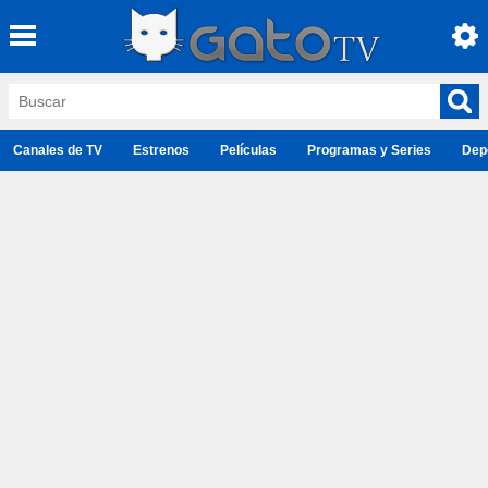
Canales de TV
Estrenos
Películas
Programas y Series
Dep