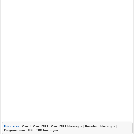
Etiquetas:
|
|
|
|
|
Canal
Canal TBS
Canal TBS Nicaragua
Horarios
Nicaragua
|
|
Programación
TBS
TBS Nicaragua