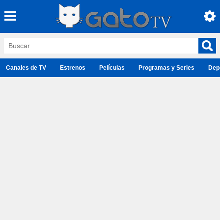
Canales de TV
Estrenos
Películas
Programas y Series
Dep