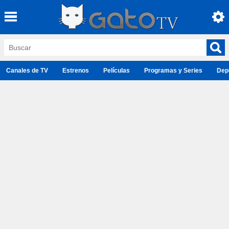
Canales de TV
Estrenos
Películas
Programas y Series
Dep