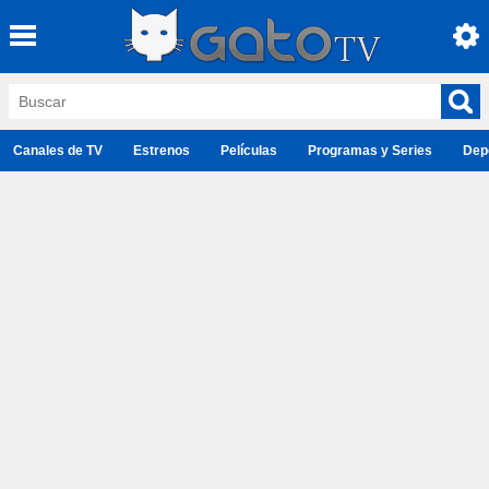
Canales de TV
Estrenos
Películas
Programas y Series
Dep