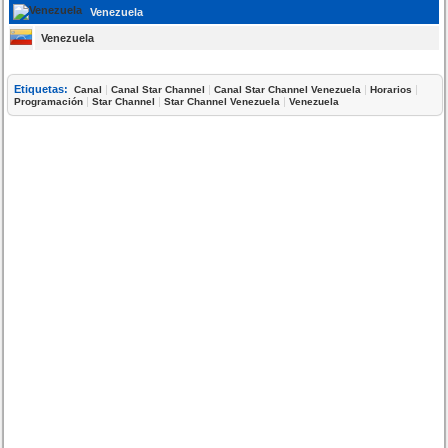
Venezuela
Venezuela
Etiquetas:
|
|
|
|
Canal
Canal Star Channel
Canal Star Channel Venezuela
Horarios
|
|
|
Programación
Star Channel
Star Channel Venezuela
Venezuela