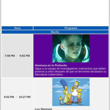
Hora
Programa
Noche
-
7:58 PM
9:55 PM
Amenaza en lo Profundo
Sigue a un equipo de investigadores submarinos que deben
ponerse a salvo después de que un terremoto devastara su
laboratorio subterráneo.
-
9:55 PM
10:27 PM
Los Simpson