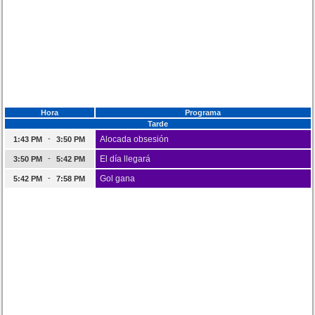
Hora
Programa
Tarde
-
Alocada obsesión
1:43 PM
3:50 PM
-
El día llegará
3:50 PM
5:42 PM
-
Gol gana
5:42 PM
7:58 PM