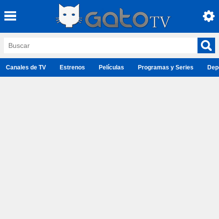
Canales de TV
Estrenos
Películas
Programas y Series
Dep