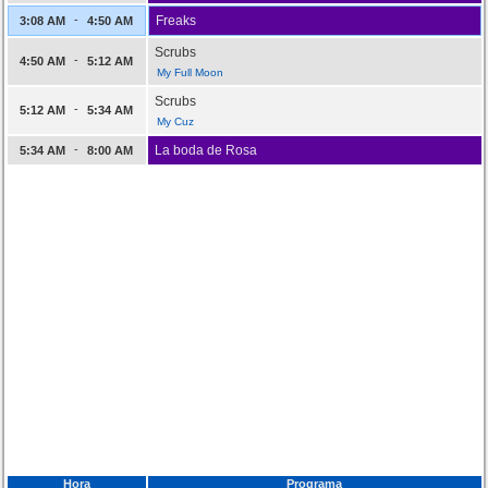
-
Freaks
3:08 AM
4:50 AM
Scrubs
-
4:50 AM
5:12 AM
My Full Moon
Scrubs
-
5:12 AM
5:34 AM
My Cuz
-
La boda de Rosa
5:34 AM
8:00 AM
Hora
Programa