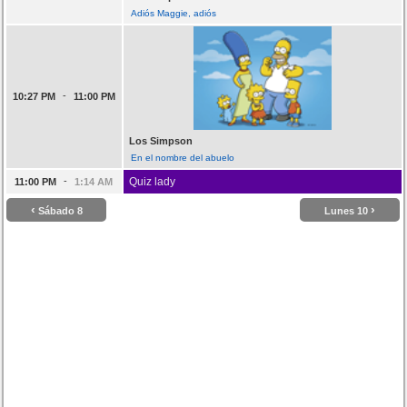
Adiós Maggie, adiós
-
10:27 PM
11:00 PM
Los Simpson
En el nombre del abuelo
-
Quiz lady
11:00 PM
1:14 AM
‹
›
Sábado 8
Lunes 10