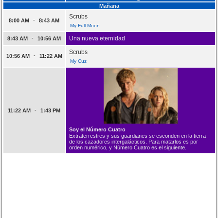
Mañana
Scrubs
-
8:00 AM
8:43 AM
My Full Moon
-
Una nueva eternidad
8:43 AM
10:56 AM
Scrubs
-
10:56 AM
11:22 AM
My Cuz
-
11:22 AM
1:43 PM
Soy el Número Cuatro
Extraterrestres y sus guardianes se esconden en la tierra
de los cazadores intergalácticos. Para matarlos es por
orden numérico, y Número Cuatro es el siguiente.