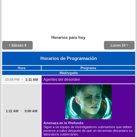
Horarios para hoy
‹
›
Sábado 8
Lunes 10
Horarios de Programación
Hora
Programa
Madrugada
-
Agentes del desorden
10:59 PM
1:11 AM
-
1:11 AM
3:08 AM
Amenaza en lo Profundo
Sigue a un equipo de investigadores submarinos que deben
ponerse a salvo después de que un terremoto devastara su
laboratorio subterráneo.