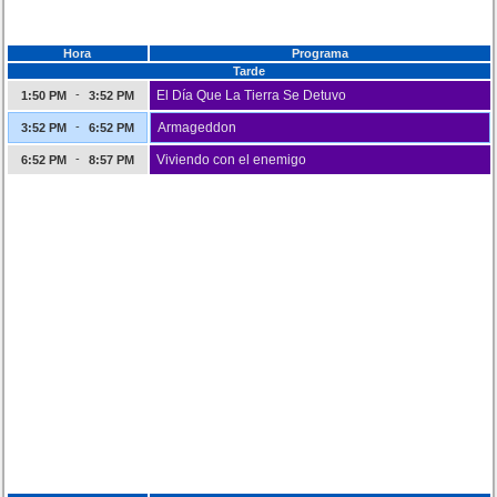
Hora
Programa
Tarde
-
El Día Que La Tierra Se Detuvo
1:50 PM
3:52 PM
-
Armageddon
3:52 PM
6:52 PM
-
Viviendo con el enemigo
6:52 PM
8:57 PM