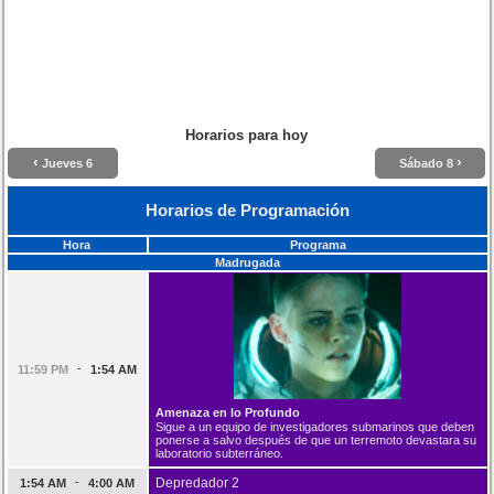
Horarios para hoy
‹
›
Jueves 6
Sábado 8
Horarios de Programación
Hora
Programa
Madrugada
-
11:59 PM
1:54 AM
Amenaza en lo Profundo
Sigue a un equipo de investigadores submarinos que deben
ponerse a salvo después de que un terremoto devastara su
laboratorio subterráneo.
-
Depredador 2
1:54 AM
4:00 AM