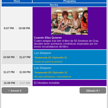
Hora
Programa
Noche
-
8:57 PM
10:58 PM
Cuando Ellas Quieren
Cuatro amigas tras leer el libro de 50 Sombras de Gray
deciden tener aventuras románticas inspiradas por los
textos escandalosos del libro.
Los Simpson
-
10:58 PM
11:27 PM
Temporada 20 | Episodio 11
Como se ganó la prueba
Los Simpson
-
11:27 PM
11:59 PM
Temporada 20 | Episodio 12
No más préstamos, naturalmente
-
El Hombre invisible
11:59 PM
2:17 AM
‹
›
Jueves 6
Sábado 8