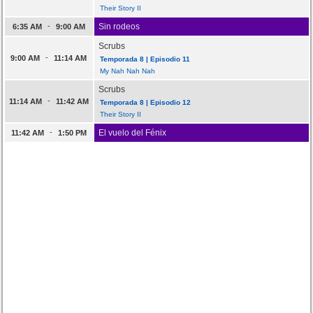
Their Story II
-
Sin rodeos
6:35 AM
9:00 AM
Scrubs
-
9:00 AM
11:14 AM
Temporada 8 | Episodio 11
My Nah Nah Nah
Scrubs
-
11:14 AM
11:42 AM
Temporada 8 | Episodio 12
Their Story II
-
El vuelo del Fénix
11:42 AM
1:50 PM