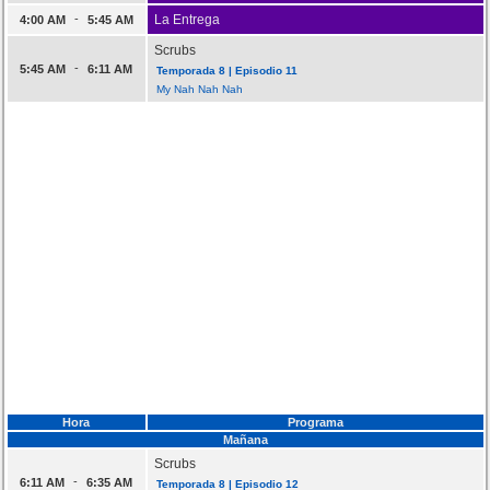
-
La Entrega
4:00 AM
5:45 AM
Scrubs
-
5:45 AM
6:11 AM
Temporada 8 | Episodio 11
My Nah Nah Nah
Hora
Programa
Mañana
Scrubs
-
6:11 AM
6:35 AM
Temporada 8 | Episodio 12