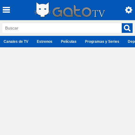
Canales de TV
Estrenos
Películas
Programas y Series
Dep