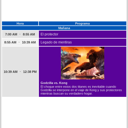
Hora
Programa
Mañana
-
El protector
7:00 AM
8:55 AM
-
Legado de mentiras
8:55 AM
10:39 AM
-
10:39 AM
12:38 PM
Godzilla vs. Kong
El choque entre estos dos titanes es inevitable cuando
Godzilla se interpone en el viaje de Kong y sus protectores
mientras buscan su verdadero hogar.