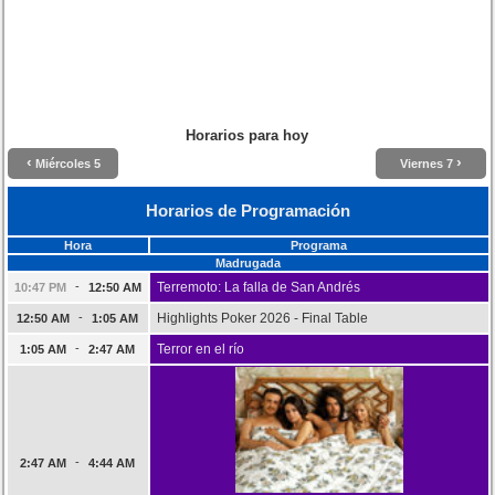
Horarios para hoy
‹
›
Miércoles 5
Viernes 7
Horarios de Programación
Hora
Programa
Madrugada
-
Terremoto: La falla de San Andrés
10:47 PM
12:50 AM
-
Highlights Poker 2026 - Final Table
12:50 AM
1:05 AM
-
Terror en el río
1:05 AM
2:47 AM
-
2:47 AM
4:44 AM