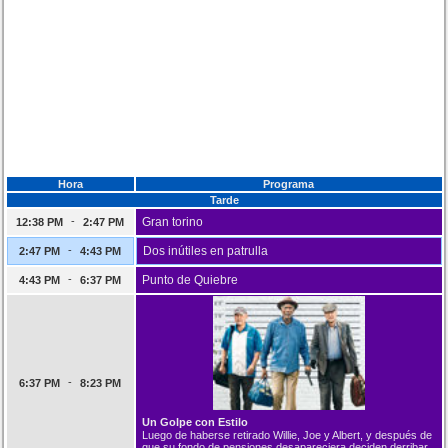
Hora
Programa
Tarde
-
Gran torino
12:38 PM
2:47 PM
-
Dos inútiles en patrulla
2:47 PM
4:43 PM
-
Punto de Quiebre
4:43 PM
6:37 PM
-
6:37 PM
8:23 PM
Un Golpe con Estilo
Luego de haberse retirado Willie, Joe y Albert, y después de
que su fondo de pensiones desapareciera deciden derribar