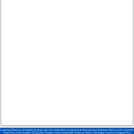
La guía de Televisión en Español de series, películas, telenovelas y programas de televisión para Argentina, Bolivia, Chile, Colombia,
Costa Rica, Cuba, Ecuador, El Salvador, Estados Unidos, Guatemala, Honduras, México, Nicaragua, Panamá, Paraguay, Perú,