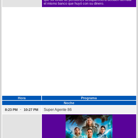
el mismo banco que huyó con su dinero.
Hora
Programa
Noche
-
Super Agente 86
8:23 PM
10:27 PM