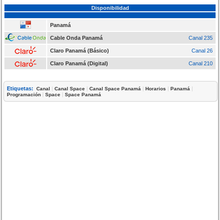
Disponibilidad
Panamá
Cable Onda Panamá
Canal 235
Claro Panamá (Básico)
Canal 26
Claro Panamá (Digital)
Canal 210
Etiquetas:
|
|
|
|
|
Canal
Canal Space
Canal Space Panamá
Horarios
Panamá
|
|
Programación
Space
Space Panamá