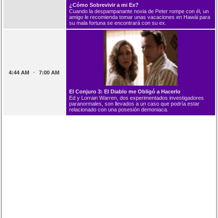
¿Cómo Sobrevivir a mi Ex?
Cuando la despampanante novia de Peter rompe con él, un
amigo le recomienda tomar unas vacaciones en Hawái para
su mala fortuna se encontrará con su ex.
-
4:44 AM
7:00 AM
El Conjuro 3: El Diablo me Obligó a Hacerlo
Ed y Lorrain Warren, dos experimentados investigadores
paranormales, son llevados a un caso que podría estar
relacionado con una posesión demoniaca.