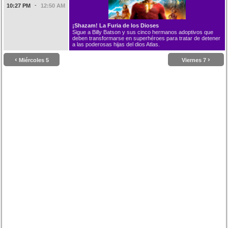
-
10:27 PM
12:50 AM
¡Shazam! La Furia de los Dioses
Sigue a Billy Batson y sus cinco hermanos adoptivos que
deben transformarse en superhéroes para tratar de detener
a las poderosas hijas del dios Atlas.
‹
›
Miércoles 5
Viernes 7