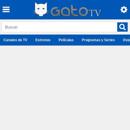
Canales de TV
Estrenos
Películas
Programas y Series
Dep