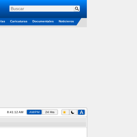
elas
Caricaturas
Documentales
Noticieros
8:41:12 AM
AM/PM
24 Hrs