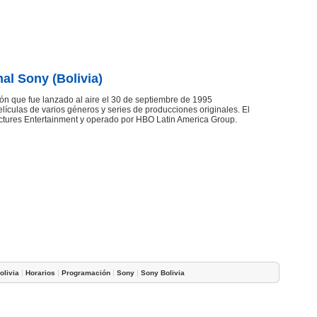
al Sony (Bolivia)
ión que fue lanzado al aire el 30 de septiembre de 1995
ículas de varios géneros y series de producciones originales. El
ctures Entertainment y operado por HBO Latin America Group.
|
|
|
|
olivia
Horarios
Programación
Sony
Sony Bolivia