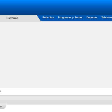
Películas
Programas y Series
Deportes
Telenov
Estrenos
6
he