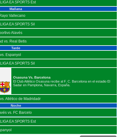
ALIGA EA SPORTS Est
Mañana
 Rayo Vallecano
LIGA EA SPORTS Sil
portivo Alavés
d vs. Real Betis
Tarde
vs. Espanyol
LIGA EA SPORTS Sil
Osasuna Vs. Barcelona
El Club Atlético Osasuna recibe al F. C. Barcelona en el estadio El
Sadar en Pamplona, Navarra, España.
s. Atlético de Madridadr
Noche
avés vs. FC Barcelo
ALIGA EA SPORTS Est
spanyol