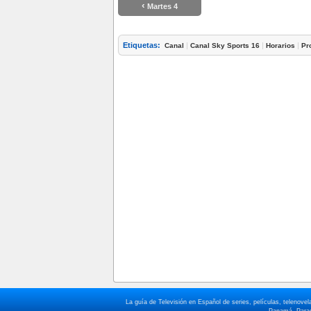
‹
Martes 4
Etiquetas:
|
|
|
Canal
Canal Sky Sports 16
Horarios
Pr
La guía de Televisión en Español de series, películas, telenov