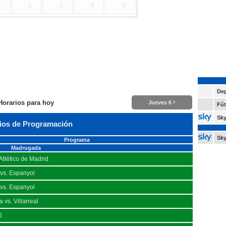
1
2
3
4
5
Dep
›
Horarios para hoy
Jueves 6
Fút
Sk
ios de Programación
Sky
Programa
Madrugada
 Atlético de Madrid
vs. Espanyol
vs. Espanyol
vs. Villarreal
6