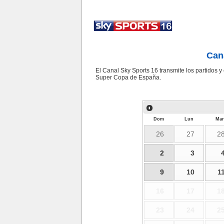
Can
El Canal Sky Sports 16 transmite los partidos y
Super Copa de España.
Dom
Lun
Mar
26
27
2
2
3
9
10
1
16
17
1
23
24
2