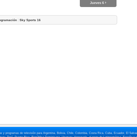
›
Jueves 6
|
ogramación
Sky Sports 16
elas y programas de televisión para Argentina, Bolivia, Chile, Colombia, Costa Rica, Cuba, Ecuador, El Sa