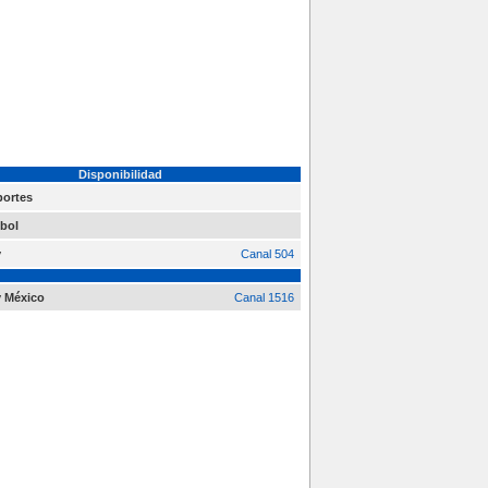
Disponibilidad
ortes
bol
y
Canal 504
 México
Canal 1516