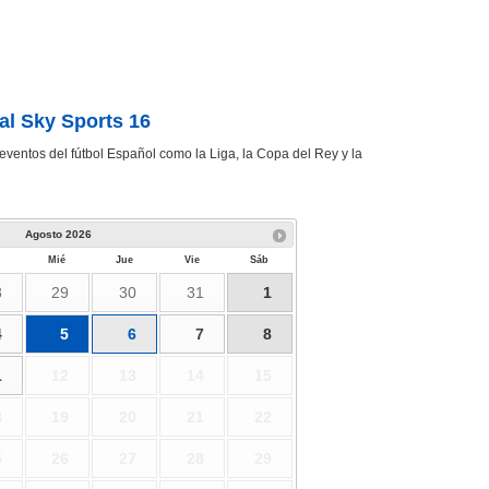
al Sky Sports 16
 eventos del fútbol Español como la Liga, la Copa del Rey y la
Agosto
2026
Mié
Jue
Vie
Sáb
8
29
30
31
1
4
5
6
7
8
1
12
13
14
15
8
19
20
21
22
5
26
27
28
29