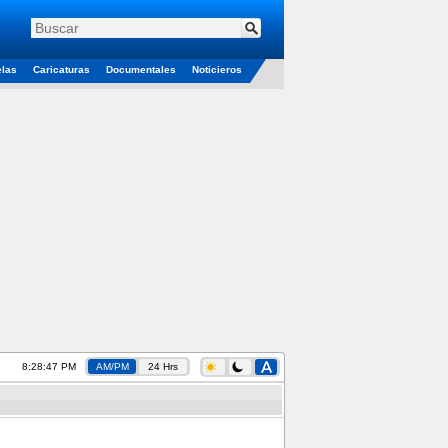
elas
Caricaturas
Documentales
Noticieros
8:28:48 PM
AM/PM
24 Hrs