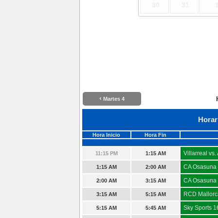
30
31
‹
Martes 4
Horar
Hora Inicio
Hora Fin
Villarreal vs.
11:15 PM
1:15 AM
CA Osasuna 
1:15 AM
2:00 AM
CA Osasuna 
2:00 AM
3:15 AM
RCD Mallorca 
3:15 AM
5:15 AM
Sky Sports 1
5:15 AM
5:45 AM