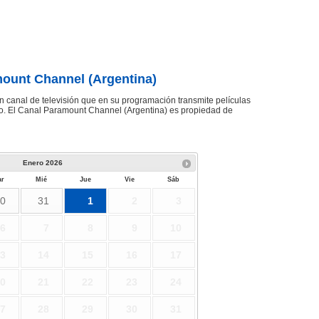
ount Channel (Argentina)
 canal de televisión que en su programación transmite películas
co. El Canal Paramount Channel (Argentina) es propiedad de
Enero
2026
r
Mié
Jue
Vie
Sáb
0
31
1
2
3
6
7
8
9
10
3
14
15
16
17
0
21
22
23
24
7
28
29
30
31