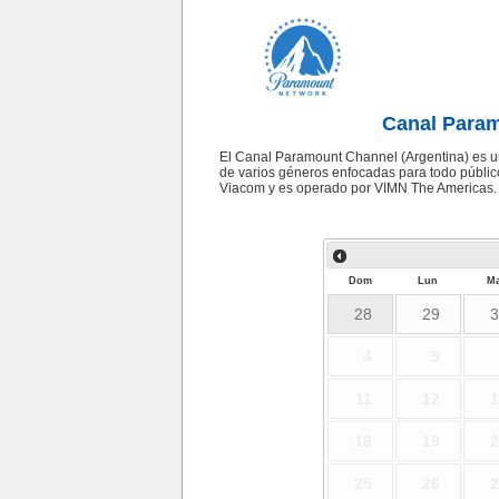
Canal Param
El Canal Paramount Channel (Argentina) es un
de varios géneros enfocadas para todo públi
Viacom y es operado por VIMN The Americas.
Dom
Lun
Ma
28
29
3
4
5
11
12
1
18
19
2
25
26
2