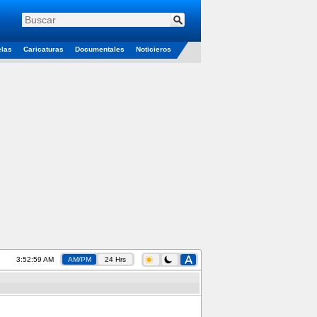
elas
Caricaturas
Documentales
Noticieros
3:52:59 AM
AM/PM
24 Hrs