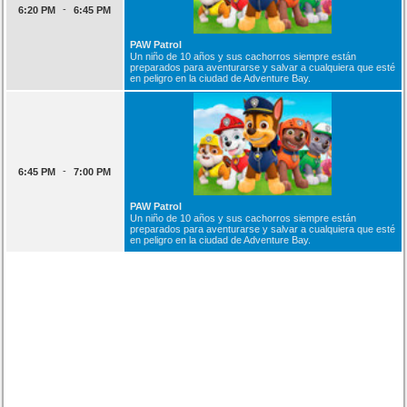
-
6:20 PM
6:45 PM
PAW Patrol
Un niño de 10 años y sus cachorros siempre están
preparados para aventurarse y salvar a cualquiera que esté
en peligro en la ciudad de Adventure Bay.
-
6:45 PM
7:00 PM
PAW Patrol
Un niño de 10 años y sus cachorros siempre están
preparados para aventurarse y salvar a cualquiera que esté
en peligro en la ciudad de Adventure Bay.