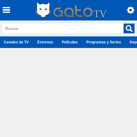
Canales de TV
Estrenos
Películas
Programas y Series
Dep