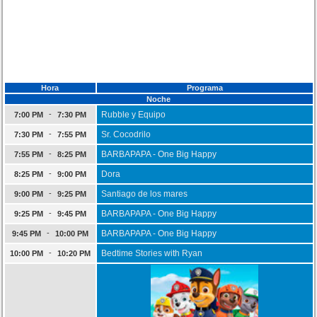
Hora
Programa
Noche
-
Rubble y Equipo
7:00 PM
7:30 PM
-
Sr. Cocodrilo
7:30 PM
7:55 PM
-
BARBAPAPA - One Big Happy
7:55 PM
8:25 PM
-
Dora
8:25 PM
9:00 PM
-
Santiago de los mares
9:00 PM
9:25 PM
-
BARBAPAPA - One Big Happy
9:25 PM
9:45 PM
-
BARBAPAPA - One Big Happy
9:45 PM
10:00 PM
-
Bedtime Stories with Ryan
10:00 PM
10:20 PM