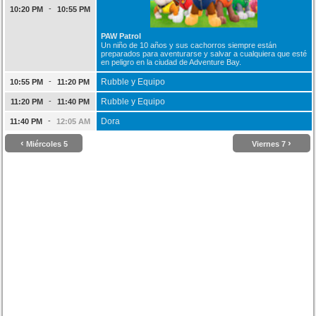
-
10:20 PM
10:55 PM
PAW Patrol
Un niño de 10 años y sus cachorros siempre están
preparados para aventurarse y salvar a cualquiera que esté
en peligro en la ciudad de Adventure Bay.
-
Rubble y Equipo
10:55 PM
11:20 PM
-
Rubble y Equipo
11:20 PM
11:40 PM
-
Dora
11:40 PM
12:05 AM
‹
›
Miércoles 5
Viernes 7