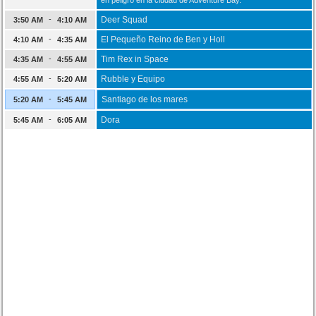
en peligro en la ciudad de Adventure Bay.
-
Deer Squad
3:50 AM
4:10 AM
-
El Pequeño Reino de Ben y Holl
4:10 AM
4:35 AM
-
Tim Rex in Space
4:35 AM
4:55 AM
-
Rubble y Equipo
4:55 AM
5:20 AM
-
Santiago de los mares
5:20 AM
5:45 AM
-
Dora
5:45 AM
6:05 AM