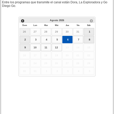
Entre los programas que transmite el canal están Dora, La Exploradora y Go
Diego Go.
Agosto
2026
Dom
Lun
Mar
Mié
Jue
Vie
Sáb
26
27
28
29
30
31
1
2
3
4
5
6
7
8
9
10
11
12
13
14
15
16
17
18
19
20
21
22
23
24
25
26
27
28
29
30
31
1
2
3
4
5