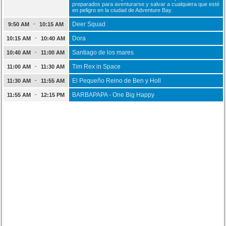
preparados para aventurarse y salvar a cualquiera que esté
en peligro en la ciudad de Adventure Bay.
-
Deer Squad
9:50 AM
10:15 AM
-
Dora
10:15 AM
10:40 AM
-
Santiago de los mares
10:40 AM
11:00 AM
-
Tim Rex in Space
11:00 AM
11:30 AM
-
El Pequeño Reino de Ben y Holl
11:30 AM
11:55 AM
-
BARBAPAPA - One Big Happy
11:55 AM
12:15 PM