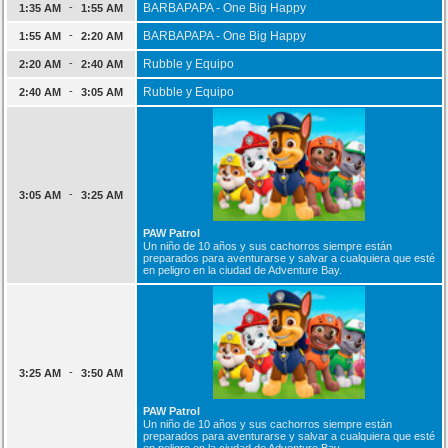
-
BARBAPAPA - One Big Happy
1:35 AM
1:55 AM
-
BARBAPAPA - One Big Happy
1:55 AM
2:20 AM
-
Rubble y Equipo
2:20 AM
2:40 AM
-
Rubble y Equipo
2:40 AM
3:05 AM
-
3:05 AM
3:25 AM
PAW Patrol
Un niño de 10 años y sus cachorros siempre están
preparados para aventurarse y salvar a cualquiera que esté
en peligro en la ciudad de Adventure Bay.
-
3:25 AM
3:50 AM
PAW Patrol
Un niño de 10 años y sus cachorros siempre están
preparados para aventurarse y salvar a cualquiera que esté