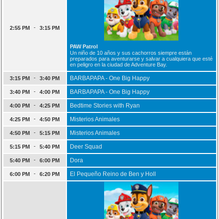
-
2:55 PM
3:15 PM
PAW Patrol
Un niño de 10 años y sus cachorros siempre están
preparados para aventurarse y salvar a cualquiera que esté
en peligro en la ciudad de Adventure Bay.
-
BARBAPAPA - One Big Happy
3:15 PM
3:40 PM
-
BARBAPAPA - One Big Happy
3:40 PM
4:00 PM
-
Bedtime Stories with Ryan
4:00 PM
4:25 PM
-
Misterios Animales
4:25 PM
4:50 PM
-
Misterios Animales
4:50 PM
5:15 PM
-
Deer Squad
5:15 PM
5:40 PM
-
Dora
5:40 PM
6:00 PM
-
El Pequeño Reino de Ben y Holl
6:00 PM
6:20 PM