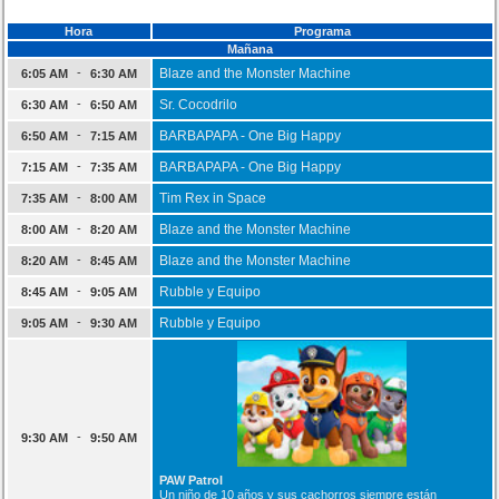
Hora
Programa
Mañana
-
Blaze and the Monster Machine
6:05 AM
6:30 AM
-
Sr. Cocodrilo
6:30 AM
6:50 AM
-
BARBAPAPA - One Big Happy
6:50 AM
7:15 AM
-
BARBAPAPA - One Big Happy
7:15 AM
7:35 AM
-
Tim Rex in Space
7:35 AM
8:00 AM
-
Blaze and the Monster Machine
8:00 AM
8:20 AM
-
Blaze and the Monster Machine
8:20 AM
8:45 AM
-
Rubble y Equipo
8:45 AM
9:05 AM
-
Rubble y Equipo
9:05 AM
9:30 AM
-
9:30 AM
9:50 AM
PAW Patrol
Un niño de 10 años y sus cachorros siempre están