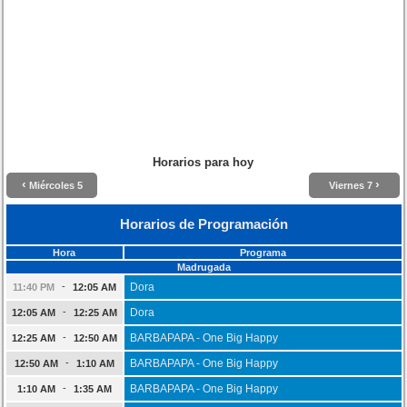
Horarios para hoy
‹
›
Miércoles 5
Viernes 7
Horarios de Programación
Hora
Programa
Madrugada
-
Dora
11:40 PM
12:05 AM
-
Dora
12:05 AM
12:25 AM
-
BARBAPAPA - One Big Happy
12:25 AM
12:50 AM
-
BARBAPAPA - One Big Happy
12:50 AM
1:10 AM
-
BARBAPAPA - One Big Happy
1:10 AM
1:35 AM