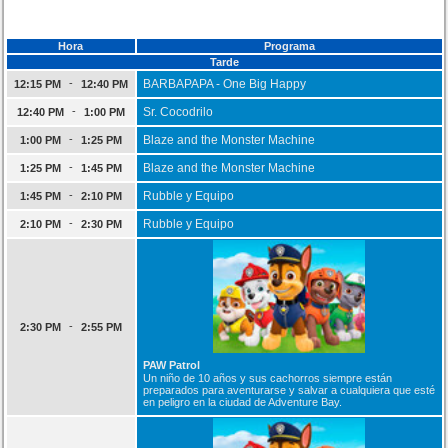
Hora
Programa
Tarde
-
BARBAPAPA - One Big Happy
12:15 PM
12:40 PM
-
Sr. Cocodrilo
12:40 PM
1:00 PM
-
Blaze and the Monster Machine
1:00 PM
1:25 PM
-
Blaze and the Monster Machine
1:25 PM
1:45 PM
-
Rubble y Equipo
1:45 PM
2:10 PM
-
Rubble y Equipo
2:10 PM
2:30 PM
-
2:30 PM
2:55 PM
PAW Patrol
Un niño de 10 años y sus cachorros siempre están
preparados para aventurarse y salvar a cualquiera que esté
en peligro en la ciudad de Adventure Bay.