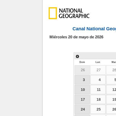
Canal National Geo
Miércoles 20 de mayo de 2026
Dom
Lun
Mar
26
27
2
3
4
10
11
1
17
18
1
24
25
2