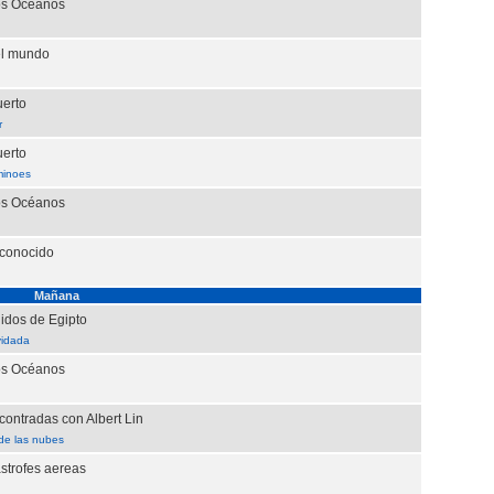
os Océanos
el mundo
uerto
r
uerto
minoes
os Océanos
sconocido
Mañana
idos de Egipto
vidada
os Océanos
ontradas con Albert Lin
de las nubes
strofes aereas