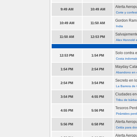
Alerta Aerop
9:49 AM
10:49 AM
Corte y confes
Gordon Rams
10:49 AM
11:50 AM
India
Salvajement
11:50 AM
12:53 PM
Alex Honnold e
Solo contra e
12:53 PM
1:54 PM
Costa indomab
Mayday Cata
1:54 PM
2:54 PM
Abandono en el
Secreto en l
2:54 PM
3:54 PM
La Barrera de 
Ciudades enc
3:54 PM
4:55 PM
Tribu de bárba
Tesoros Perd
4:55 PM
5:56 PM
Pirámides perd
Alerta Aerop
5:56 PM
6:58 PM
Celda para do
Alerta Aerop