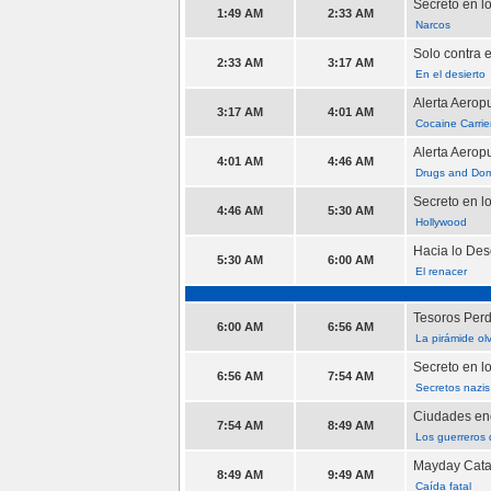
Secreto en l
1:49 AM
2:33 AM
Narcos
Solo contra 
2:33 AM
3:17 AM
En el desierto
Alerta Aerop
3:17 AM
4:01 AM
Cocaine Carrie
Alerta Aerop
4:01 AM
4:46 AM
Drugs and Do
Secreto en l
4:46 AM
5:30 AM
Hollywood
Hacia lo De
5:30 AM
6:00 AM
El renacer
Tesoros Perd
6:00 AM
6:56 AM
La pirámide ol
Secreto en l
6:56 AM
7:54 AM
Secretos nazis
Ciudades enc
7:54 AM
8:49 AM
Los guerreros 
Mayday Cata
8:49 AM
9:49 AM
Caída fatal