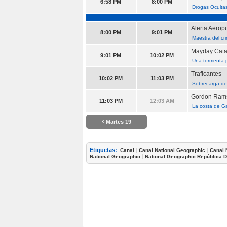
6:58 PM
8:00 PM
Drogas Oculta
Alerta Aerop
8:00 PM
9:01 PM
Maestra del cr
Mayday Cata
9:01 PM
10:02 PM
Una tormenta 
Traficantes
10:02 PM
11:03 PM
Sobrecarga de
Gordon Rams
11:03 PM
12:03 AM
La costa de Ga
‹
Martes 19
Etiquetas:
|
|
Canal
Canal National Geographic
Canal 
|
National Geographic
National Geographic República 