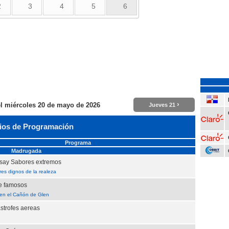
2
3
4
5
6
›
el
miércoles 20 de mayo de 2026
Jueves 21
ios de Programación
Programa
Madrugada
ay Sabores extremos
es dignos de la realeza
e famosos
 en el Cañón de Glen
strofes aereas