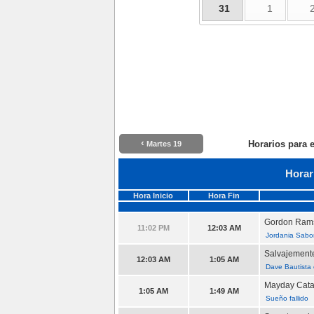
31
1
‹
Horarios para 
Martes 19
Horar
Hora Inicio
Hora Fin
Gordon Rams
11:02 PM
12:03 AM
Jordania Sabor
Salvajement
12:03 AM
1:05 AM
Dave Bautista
Mayday Cata
1:05 AM
1:49 AM
Sueño fallido