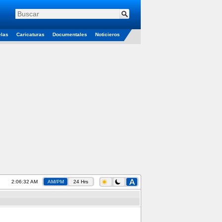
elas
Caricaturas
Documentales
Noticieros
2:06:33 AM
AM/PM
24 Hrs