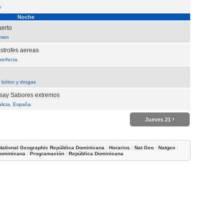
s
Noche
uerto
imen
strofes aereas
perfecta
 bótox y drogas
ay Sabores extremos
licia, España
›
Jueves 21
|
|
|
|
National Geographic República Dominicana
Horarios
Nat Geo
Natgeo
|
|
Dominicana
Programación
República Dominicana