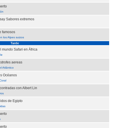
uerto
ión
ay Sabores extremos
e famosos
n los Alpes suizos
Tarde
l mundo Safari en África
le
strofes aereas
 Atlántico
os Océanos
Coral
ontradas con Albert Lin
ros
idos de Egipto
idas
uerto
s
uerto