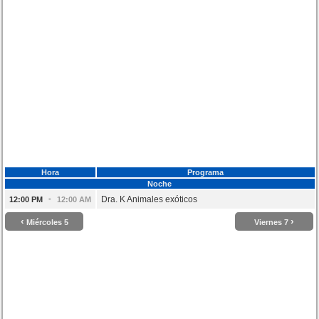
Hora
Programa
Noche
-
Dra. K Animales exóticos
12:00 PM
12:00 AM
‹
›
Miércoles 5
Viernes 7