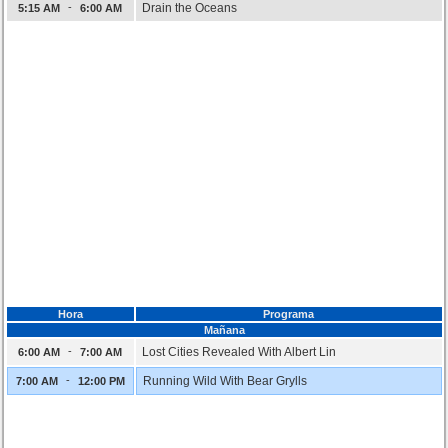
-
Drain the Oceans
5:15 AM
6:00 AM
Hora
Programa
Mañana
-
Lost Cities Revealed With Albert Lin
6:00 AM
7:00 AM
-
Running Wild With Bear Grylls
7:00 AM
12:00 PM