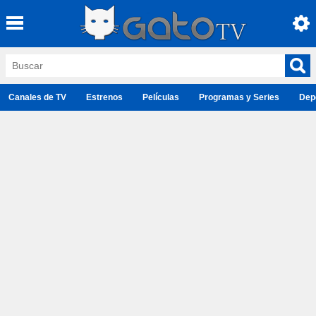
Canales de TV
Estrenos
Películas
Programas y Series
Dep