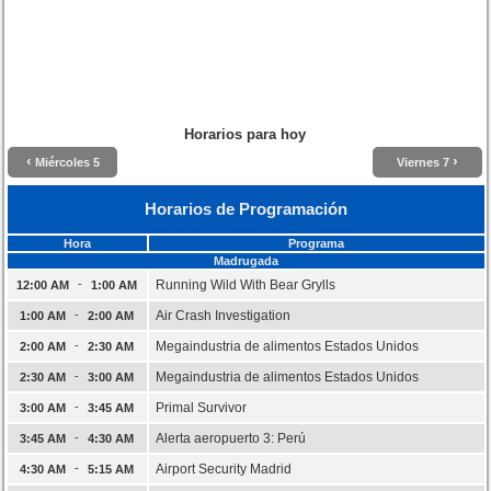
Horarios para hoy
‹
›
Miércoles 5
Viernes 7
Horarios de Programación
Hora
Programa
Madrugada
-
Running Wild With Bear Grylls
12:00 AM
1:00 AM
-
Air Crash Investigation
1:00 AM
2:00 AM
-
Megaindustria de alimentos Estados Unidos
2:00 AM
2:30 AM
-
Megaindustria de alimentos Estados Unidos
2:30 AM
3:00 AM
-
Primal Survivor
3:00 AM
3:45 AM
-
Alerta aeropuerto 3: Perú
3:45 AM
4:30 AM
-
Airport Security Madrid
4:30 AM
5:15 AM